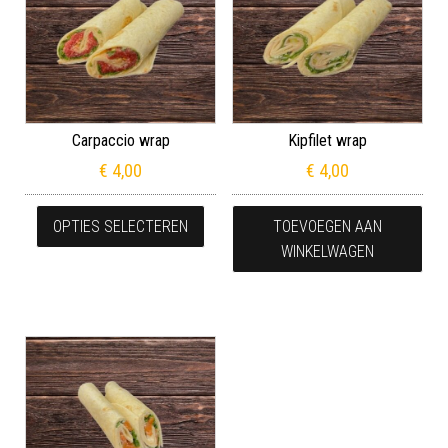
Carpaccio wrap
Kipfilet wrap
€
4,00
€
4,00
Dit product heeft meerdere variaties
OPTIES SELECTEREN
TOEVOEGEN AAN
WINKELWAGEN