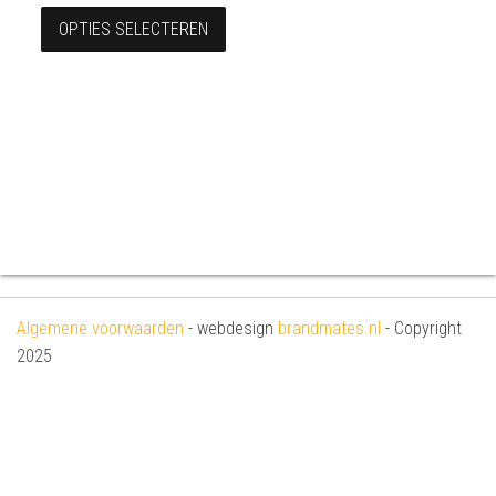
Dit product heeft meerdere variaties
OPTIES SELECTEREN
Algemene voorwaarden
- webdesign
brandmates.nl
- Copyright
2025