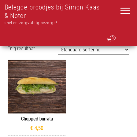
Belegde broodjes bij Simon Kaas
& Noten
snel en zorgvuldig bezorgd!
0
Enig resultaat
Chopped burrata
€
4,50