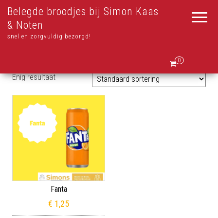
Belegde broodjes bij Simon Kaas
& Noten
snel en zorgvuldig bezorgd!
0
Enig resultaat
Fanta
€
1,25