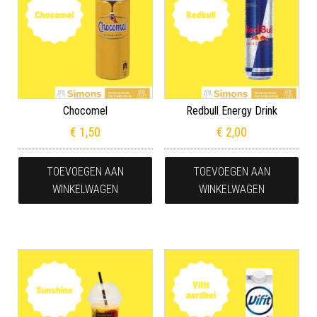
Chocomel
Redbull Energy Drink
€
1,50
€
2,00
TOEVOEGEN AAN
TOEVOEGEN AAN
WINKELWAGEN
WINKELWAGEN