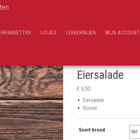
ten
ERPAKKETTEN
IJSJES
LEKKERNIJEN
MIJN ACCOUNT
Eiersalade
€
3,50
Eiersalade
Rucola
Soort brood