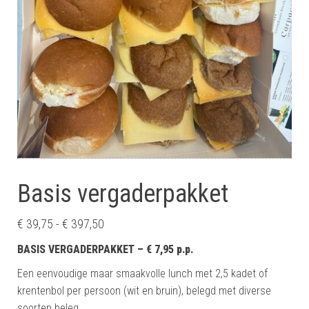
Basis vergaderpakket
Prijsklasse: € 39,75 tot € 397,50
€
39,75
-
€
397,50
BASIS VERGADERPAKKET – € 7,95 p.p.
Een eenvoudige maar smaakvolle lunch met 2,5 kadet of
krentenbol per persoon (wit en bruin), belegd met diverse
soorten beleg.