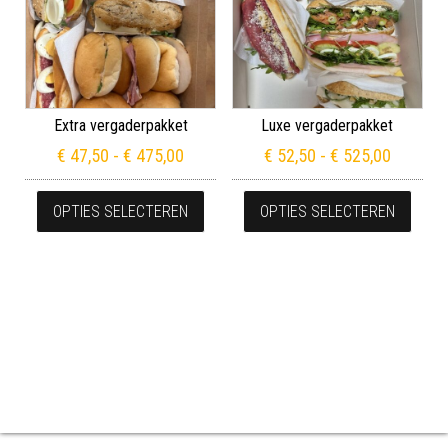
Extra vergaderpakket
Luxe vergaderpakket
Prijsklasse: € 47,50 tot € 475,00
Prijskla
€
47,50
-
€
475,00
€
52,50
-
€
525,00
Dit product heeft meerdere variaties
Dit p
OPTIES SELECTEREN
OPTIES SELECTEREN