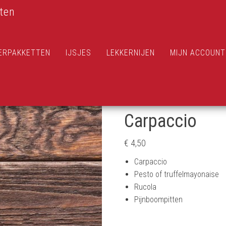
ten
ERPAKKETTEN
IJSJES
LEKKERNIJEN
MIJN ACCOUNT
Carpaccio
€
4,50
Carpaccio
Pesto of truffelmayonaise
Rucola
Pijnboompitten