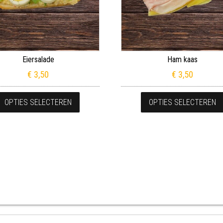
Eiersalade
Ham kaas
€
3,50
€
3,50
eerdere variaties. Deze optie kan gekozen worden op de productpagin
Dit product heeft meerdere variaties. Deze
OPTIES SELECTEREN
OPTIES SELECTEREN