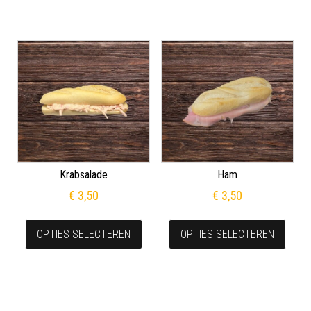
Krabsalade
Ham
€
3,50
€
3,50
Dit product heeft meerdere variaties
Dit p
OPTIES SELECTEREN
OPTIES SELECTEREN