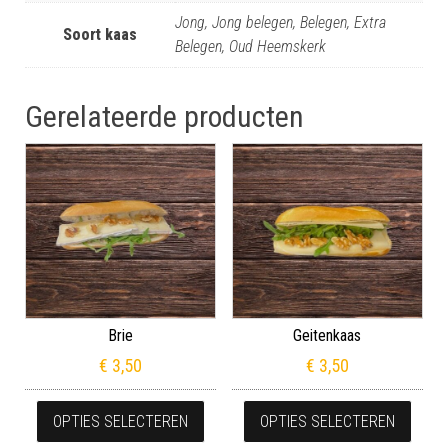
Jong, Jong belegen, Belegen, Extra
Soort kaas
Belegen, Oud Heemskerk
Gerelateerde producten
Brie
Geitenkaas
€
3,50
€
3,50
Dit product heeft meerdere variaties
Dit p
OPTIES SELECTEREN
OPTIES SELECTEREN