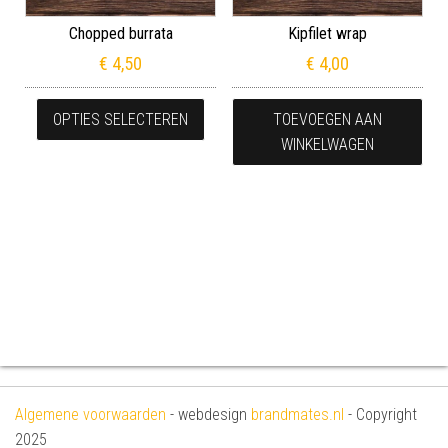
Chopped burrata
Kipfilet wrap
€
4,50
€
4,00
Dit product heeft meerdere variaties
OPTIES SELECTEREN
TOEVOEGEN AAN
WINKELWAGEN
Algemene voorwaarden
- webdesign
brandmates.nl
- Copyright
2025