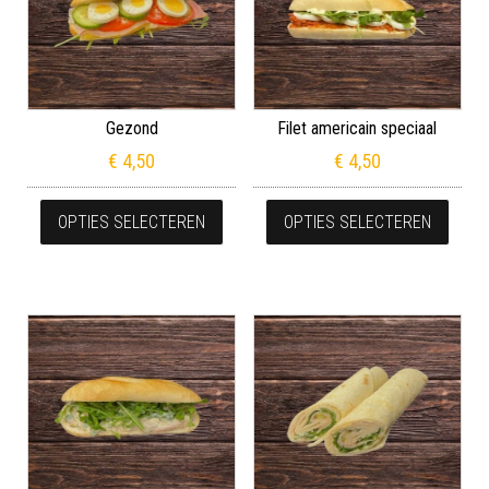
Gezond
Filet americain speciaal
€
4,50
€
4,50
Dit product heeft meerdere variaties
Dit p
OPTIES SELECTEREN
OPTIES SELECTEREN