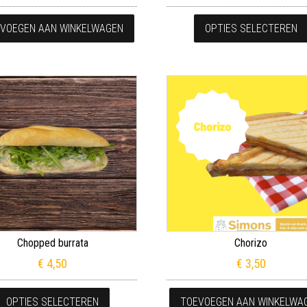
VOEGEN AAN WINKELWAGEN
OPTIES SELECTEREN
Chopped burrata
Chorizo
€
4,50
€
3,50
Dit product heeft meerdere variaties. Deze
OPTIES SELECTEREN
TOEVOEGEN AAN WINKELWA