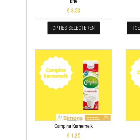
Brie
€
3,50
Dit product heeft m
OPTIES SELECTEREN
TOE
Campina Karnemelk
€
1,25