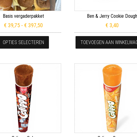
Basis vergaderpakket
Ben & Jerry Cookie Doug
Prijsklasse: € 39,75 tot € 397,50
€
39,75
-
€
397,50
€
3,40
Dit product heeft meerdere variaties. Deze
OPTIES SELECTEREN
TOEVOEGEN AAN WINKELWA