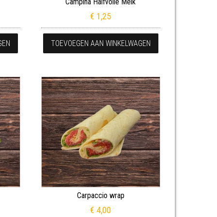
Campina Halfvolle Melk
€
1,25
a
GEN
TOEVOEGEN AAN WINKELWAGEN
Carpaccio wrap
€
4,00