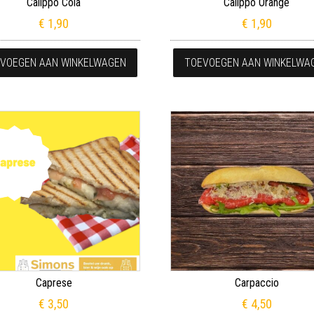
Calippo Cola
Calippo Orange
€
1,90
€
1,90
eerdere variaties. Deze optie kan gekozen worden op de productpagin
VOEGEN AAN WINKELWAGEN
TOEVOEGEN AAN WINKELWA
Caprese
Carpaccio
€
3,50
€
4,50