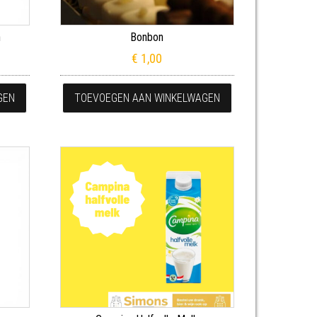
h
Bonbon
€
1,00
 optie kan gekozen worden op de productpagina
GEN
TOEVOEGEN AAN WINKELWAGEN